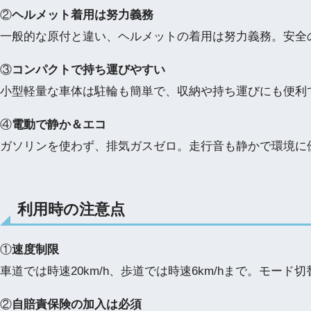
②
ヘルメット着用は努力義務
一般的な原付と違い、ヘルメットの着用は努力義務。安全
③
コンパクトで持ち運びやすい
小型軽量な車体は駐輪も簡単で、収納や持ち運びにも便利
④
電動で静か＆エコ
ガソリンを使わず、排気ガスゼロ。走行音も静かで環境に
利用時の注意点
①
速度制限
車道では時速20km/h、歩道では時速6km/hまで。モード
②
自賠責保険の加入は必須